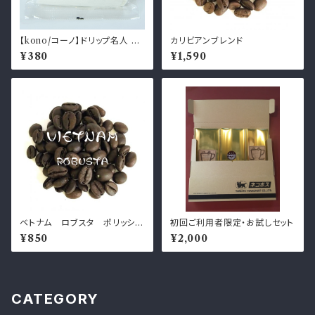
【kono/コーノ】ドリップ名人 ペ
カリビアンブレンド
ーパー 4人用 40枚入 ホワイト
¥380
¥1,590
KS-40
ベトナム ロブスタ ポリッシュ
初回ご利用者限定・お試しセット
G1
¥850
¥2,000
CATEGORY