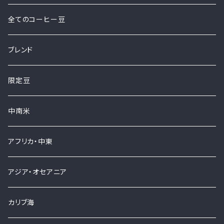
全てのコーヒー豆
ブレンド
限定豆
中南米
アフリカ・中東
アジア・オセアニア
カリブ海